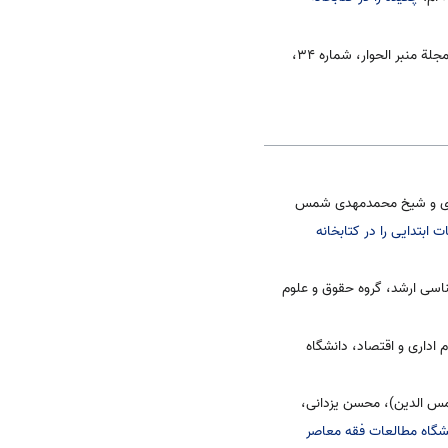
فی حوار فکری حول: العلمانیة - الشوری - الدیمقراطیة - المجتمع المدنی و الشریعة، محمدمهدی شمس‌الدین، مجلة منبر الحوار، شماره ۳۴،
حائری و شیخ محمدمهدی شمس
 ابتدایی را در کتابخانه
اسی ارشد، گروه حقوق و علوم
داری و اقتصاد، دانشگاه
مس الدین)، محسن یزدانی،
هشگاه مطالعات فقه معاصر