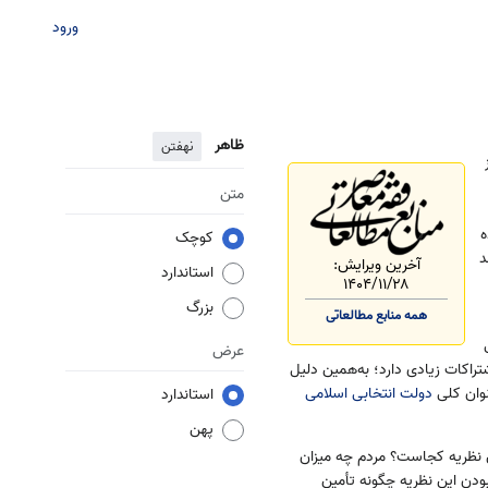
ورود
ظاهر
نهفتن
متن
ه
کوچک
د
آخرین ویرایش:
استاندارد
۱۴۰۴/۱۱/۲۸
بزرگ
همه منابع مطالعاتی
عرض
تراکات زیادی دارد؛ به‌همین دلیل
وان کلی
دولت انتخابی اسلامی
استاندارد
پهن
ن نظریه کجاست؟ مردم چه میزان
 بودن این نظریه چگونه تأمین