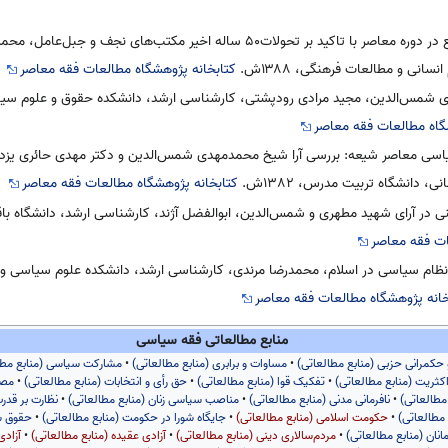
تطور اندیشه سیاسی تشیع در دوره معاصر با تاکید بر تحولات۵۰ ساله اخیر مکتب‌ها
نی و مطالعات فرهنگی، ۱۳۸۸ش.
کتابخانه پژوهشگاه مطالعات فقه معاصر
شمس‌الدین، مجید مرادی رودپشتی، کارشناسی ارشد، دانشکده حقوق و علوم سیاسی
گاه مطالعات فقه معاصر
یاسی معاصر شیعه: بررسی آرا شیخ محمدمهدی شمس‌الدین و دکتر مهدی حائری یزدی،
، دانشگاه تربیت مدرس، ۱۳۸۲ش.
کتابخانه پژوهشگاه مطالعات فقه معاصر
ر آرای شهید مطهری و شمس‌الدین، ابوالفضل آژند، کارشناسی ارشد، دانشگاه باقرالعلو
ات فقه معاصر
ظام سیاسی در اسلام، محمدرضا مرندی، کارشناسی ارشد، دانشکده علوم سیاسی و م
خانه پژوهشگاه مطالعات فقه معاصر
منابع مطالعاتی فقه سیاسی
حکمرانی حزبی (منابع مطالعاتی)
•
مساوات و برابری (منابع مطالعاتی)
•
مشارکت سیاسی (منابع مطا
اکثریت (منابع مطالعاتی)
•
تفکیک قوا (منابع مطالعاتی)
•
حق رأی و انتخابات (منابع مطالعاتی)
•
مصل
مطالعاتی)
•
نافرمانی مدنی (منابع مطالعاتی)
•
مناصب سیاسی زنان (منابع مطالعاتی)
•
نظارت بر قدر
مطالعاتی)
•
حکومت اسلامی (منابع مطالعاتی)
•
جایگاه شورا در حکومت (منابع مطالعاتی)
•
حقوق ش
ان (منابع مطالعاتی)
•
مردم‌سالاری دینی (منابع مطالعاتی)
•
آزادی عقیده (منابع مطالعاتی)
•
آزادی