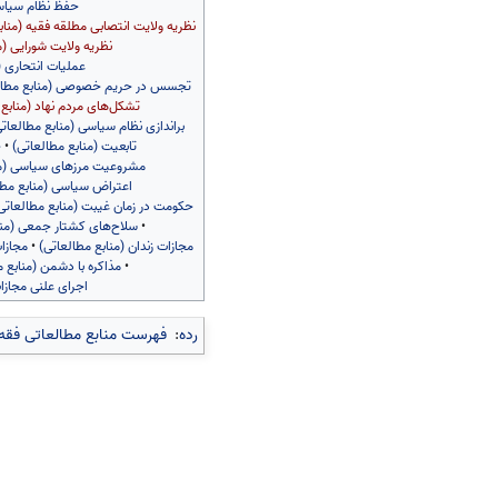
حفظ نظام سیاسی
نظریه ولایت انتصابی مطلقه فقیه (مناب
نظریه ولایت شورایی (م
عملیات انتحاری (
تجسس در حریم خصوصی (منابع مطال
تشکل‌های مردم نهاد (منابع 
براندازی نظام سیاسی (منابع مطالعات
تابعیت (منابع مطالعاتی)
•
ج
مشروعیت مرزهای سیاسی (من
اعتراض سیاسی (منابع مطا
حکومت در زمان غیبت (منابع مطالعاتی
•
سلاح‌های کشتار جمعی (منا
مجازات زندان (منابع مطالعاتی)
•
مجازا
•
مذاکره با دشمن (منابع 
اجرای علنی مجازا
رده
:
فهرست منابع مطالعاتی فقه