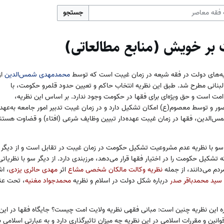
جستجو
 بر خویش (منابع مطالعاتی)
یه‌های دولت در فقه شیعه در زمان غیبت است که توسط
محمدمهدی شمس‌الدین
از
 لبنانی مطرح شد. طبق این نظریه انتخاب حاکم و تعیین حدود قلمرو حکومت، با
ت است و حق ویژه‌ای برای فقها در حکومت وجود ندارد. بر اساس این نظریه،
 توسط معصوم(ع) امکان تشکیل دارد و در زمان غیبت تدبیر امور جامعه به‌عهد
س‌الدین، فقها در زمان غیبت عهده‌دار تبیین وظایف شرعی (افتاء) و قضاوت هستن
سو با نظریه عدم مشروعیت تشکیل حکومت در زمان غیبت در تقابل است و از دیگر
 تشکیل حکومت را در اختیار فقها قرار می‌دهد، مرزبندی دارد. از دیگر سو با نظریاتی
مردم می‌دانند، از جمله
نظریه وکالت مالکان شخصی مشاع
اثر
مهدی حائری یزدی
، اش
سید محمدباقر صدر
درباره شکل دولت در اسلام و نظریه
محمدجواد مغنیه
، تحت عن
ره این نظریه چنین است: مبانی فقهی نظریه ولایت امت چیست؟ جایگاه فقها در ای
قوانین و مقررات اسلامی در این نظریه چه میزان تاثیرگذاری دارد و به عبارتی اسلامی