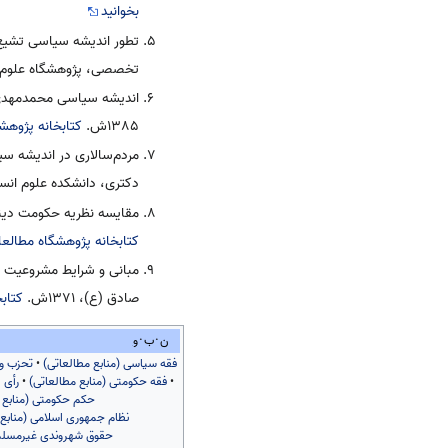
بخوانید
تخصصی، پژوهشگاه علوم انسا
اندیشه سیاسی محمدمهدی 
۱۳۸۵ش.
کتابخانه پژوهش
مردم‌سالاری در اندیشه س
دکتری، دانشکده علوم انسانی
مقایسه نظریه حکومت دینی د
کتابخانه پژوهشگاه مطالع
مبانی و شرایط مشروعیت ن
صادق (ع)، ۱۳۷۱ش.
کتاب
ن
ب
و
فقه سیاسی (منابع مطالعاتی)
•
تحزب و 
•
فقه حکومتی (منابع مطالعاتی)
•
رأی 
حکم حکومتی (منابع 
نظام جمهوری اسلامی (منابع 
حقوق شهروندی غیرمسلمان