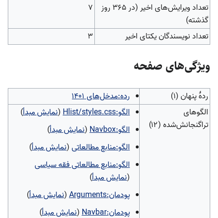
تعداد ویرایش‌های اخیر (در ۳۶۵ روز
۷
گذشته)
تعداد نویسندگان یکتای اخیر
۳
ويژگی‌های صفحه
ردهٔ پنهان (۱)
رده:مدخل‌های ۱۴۰۱
الگوهای
الگو:Hlist/styles.css
(
نمایش مبدأ
)
تراگنجانش‌شده (۱۲)
الگو:Navbox
(
نمایش مبدأ
)
الگو:منابع مطالعاتی
(
نمایش مبدأ
)
الگو:منابع مطالعاتی فقه سیاسی
(
نمایش مبدأ
)
پودمان:Arguments
(
نمایش مبدأ
)
پودمان:Navbar
(
نمایش مبدأ
)