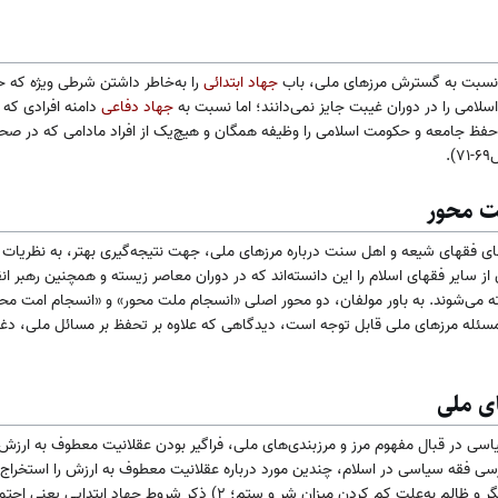
 نسبت به گسترش مرز‌های ملی، باب
جهاد ابتدائی
را به‌خاطر داشتن شرطی ویژه که ح
لامی را در دوران غیبت جایز نمی‌دانند؛ اما نسبت به
جهاد دفاعی
دامنه افرادی که ا
 حفظ جامعه‌ و حکومت اسلامی را وظیفه همگان و هیچ‌یک از افراد مادامی که در صحنه
.
ت محور
ای فقهای شیعه و اهل سنت درباره مرزهای ملی، جهت نتیجه‌گیری بهتر، به نظریا
 از سایر فقهای اسلام را این دانسته‌اند که در دوران معاصر زیسته و همچنین رهبر انق
می‌شوند. به باور مولفان، دو محور اصلی «انسجام ملت محور» و «انسجام امت محور
 مسئله مرزهای ملی قابل توجه است، دیدگاهی که علاوه بر تحفظ بر مسائل ملی، دغد
ای ملی
سی در قبال مفهوم مرز و مرزبندی‌های ملی، فراگیر بودن عقلانیت معطوف به ارزش
همکاری کردن با حکومت‌های ستمگر و ظالم به‌علت کم کردن میزان شر و ستم؛ 