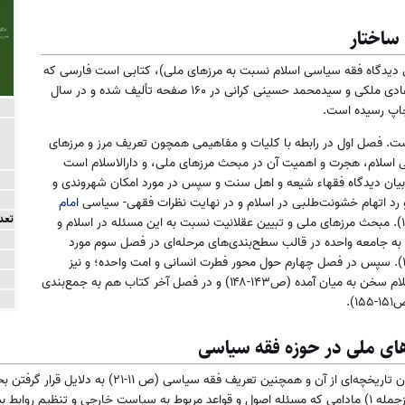
ساختار
 دیدگاه فقه سیاسی اسلام نسبت به مرزهای ملی)، کتابی است فارسی که
با همکاری غلامرضا رادمهر، محمد‌هادی ملکی و سید‌محمد حسینی کرانی در ۱۶۰ صفحه تألیف شده و در سال
ت. فصل اول در رابطه با کلیات و مفاهیمی همچون تعریف مرز و مرزهای
اسلام، هجرت و اهمیت آن در مبحث مرزهای ملی، و دارالاسلام است
وم به بیان دیدگاه فقهاء شیعه و اهل سنت و سپس در مورد امکان شهروندی و
 و رد اتهام خشونت‌طلبی در اسلام و در نهایت نظرات فقهی- سیاسی
امام
تعد
پرداخته می‌شود (ص۴۵-۱۱۰). مبحث مرزهای ملی و تبیین عقلانیت نسبت به این مسئله در اسلام و
 جامعه واحده در قالب سطح‌بندی‌های مرحله‌ای در فصل سوم مورد
بررسی قرار گرفته است (ص۱۱۳-۱۴۰). سپس در فصل چهارم حول محور فطرت انسانی و امت واحده؛ و نیز
تفاوت نظریه قرارداد اجتماعی و اسلام سخن به میان آمده (ص۱۴۳-۱۴۸) و در فصل آخر کتاب هم به جمع‌بندی
).
ای ملی در حوزه فقه سیاسی
نویسندگان پس از تعریف مرز و بیان تاریخچه‌ای از آن و همچنین 
حوزه فقه سیاسی اشاره می‌کنند؛ ازجمله ۱) مادامی که مسئله اصول و قواعد مربوط به سیاست خارجی و تنظ