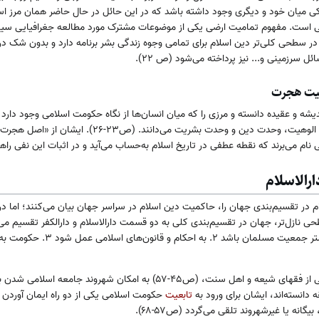
ررسی است. مفهوم تمامیت ارضی یکی از موضوعات مشترک مورد مطالعه جغرافیایی سی
ن‌الملل و فقه سیاسی است. ۳) در سطحی کلی‌تر دین اسلام برای تمامی وجوه زندگی‌ بشر برنامه دارد و بدو
سرزمینی و... نیز پرداخته می‌شود (ص ۲۲).
میت هجرت
یشه و عقیده دانسته و مرزی را که میان انسان‌ها از نگاه حکومت اسلامی وجود دارد
تشکیل‌دهنده این اندیشه را وحدت الوهیت، وحدت دین و وحدت ب
 نام می‌برند که نقطه عطفی در تاریخ اسلام به‌حساب می‌آید و در اثبات این نفی راهگش
رالاسلام
م در تقسیم‌بندی جهان را، حاکمیت دین اسلام در سراسر جهان بیان می‌کنند؛ اما د
حی نازل‌تر، جهان در تقسیم‌بندی کلی به دو قسمت دارالاسلام و دارالکفر تقسیم می‌گ
برای دارالاسلام بیان کرده‌اند: ۱. بیشتر جمع
نویسندگان پس از بیان نظرات برخی از فقهای شیعه و اهل سنت، (ص۴۵-۵۷) به امک
 دانسته‌اند، ایشان برای ورود به
تابعیت
حکومت اسلامی یکی از دو راه ایمان آوردن و 
انه یا غیرشهروند تلقی می‌گردد (ص۵۷-۶۸).