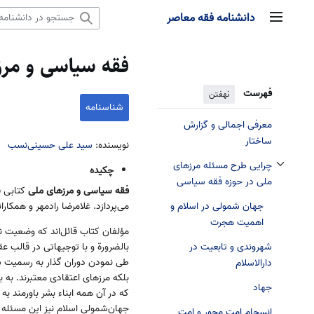
رش
دانشنامه فقه معاصر
منوی اصلی
ه
حتوا
فقه سیاسی و مرز
فهرست
نهفتن
شناسنامه
معرفی اجمالی و گزارش
ساختار
نویسنده:
سید علی حسینی‌نسب
چرایی طرح مسئله مرزهای
چکیده
تغییر وضعیت زیربخش‌های چرایی طرح مسئله مرزهای ملی در حوزه فقه سیاسی
ملی در حوزه فقه سیاسی
فقه سیاسی و مرز‌های ملی
کتابی ف
جهان شمولی در اسلام و
می‌پردازد. غلامرضا رادمهر و همکار
اهمیت هجرت
مؤلفان کتاب قائل‌اند که وضعیت 
شهروندی و تابعیت در
بالضرورة و با توجیهاتی در قالب 
طی نمودن دوران گذار به رسمیت شن
دارالاسلام
بلکه مرزهای اعتقادی معتبرند. به
جهاد
که در آن همه ابناء بشر باورمند به
جهان‌شمولی اسلام نیز این مسئله را
انسجام امت محور و امت