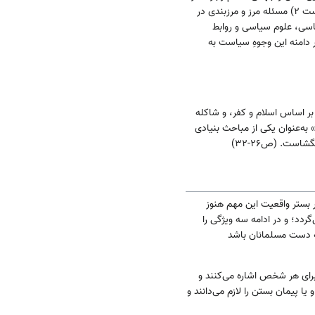
بدون شک باید حائل و عامل انفکاکی میان خود و دیگری وجود داشته باشد که در این حائل در حال حاضر همان مرز است ۲) مسئله مرز و مرزبندی در
اسی، علوم سیاسی و روابط
ن شک در دامنه‌ این وجوهِ سیاست به
 بر اساس اسلام و کفر، و شاکله
شریت می‌دانند. (ص۲۳-۲۶). ایشان از «اصل هجرت» به‌عنوان یکی از مباحث بنیادی
است. (ص۲۶-۳۲)
ر بستر واقعیت این مهم هنوز
ردد؛ و در ادامه سه ویژگی را
یت مسلمان باشد ۲. به احکام و قانون‌های اسلامی عمل شود ۳. حکومت به دست مسلمانان باشد
ان شهروند جامعه اسلامی شدن برای هر شخص اشاره می‌کنند و
یا پیمان بستن را لازم می‌دانند و