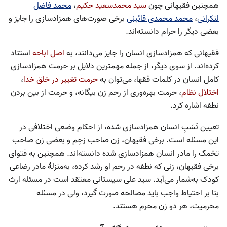
همچنین فقیهانی چون
سید محمدسعید حکیم
،
محمد فاضل
لنکرانی
،
محمد محمدی قائینی
برخی صورت‌های همزادسازی را جایز و
بعضی دیگر را حرام دانسته‌اند.
فقیهانی که همزادسازی انسان را جایز می‌دانند، به
اصل اباحه
استناد
کرده‌اند. از سوی دیگر، از جمله مهمترین دلایل‌ بر حرمت همزادسازی
کامل انسان در کلمات فقها، می‌توان به
حرمت تغییر در خلق خدا
،
اختلال نظام
، حرمت بهره‌وری از رحم زن بیگانه، و حرمت از بین بردن
نطفه اشاره کرد.
تعیین نَسَبِ انسان همزادسازی شده، از احکام وضعی اختلافی در
این مسئله است. برخی فقیهان، زن صاحب رَحِم و بعضی زن صاحب
تخمک را مادر انسان همزادسازی شده دانسته‌اند. همچنین به فتوای
برخی فقیهان، زنی که نطفه در رحم او رشد کرده، به‌منزلهٔ مادر رضاعی
کودک به‌شمار می‌آید. سید علی سیستانی معتقد است در مسئله ارث
بنا بر احتیاط واجب باید مصالحه صورت گیرد، ولی در مسئله
محرمیت، هر دو زن محرم هستند.