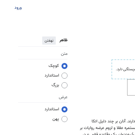
ورود
ظاهر
نهفتن
متن
کوچک
بستگی دارد.
استاندارد
بزرگ
عرض
استاندارد
پهن
رند. آنان بر چند دلیل اتکا
تمره عقلا و لزوم عرضه روایات بر
ف) به‌عنوان یک «قاعده فقهی» در