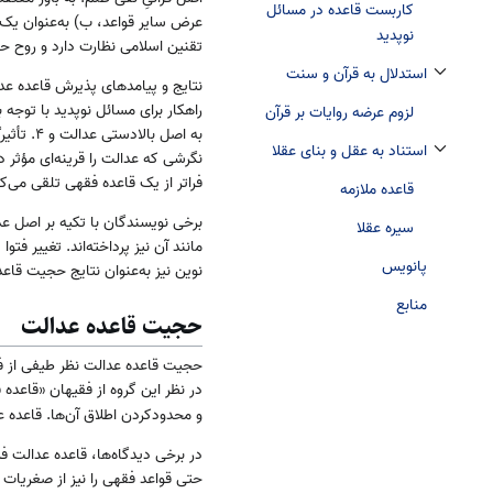
کاربست قاعده در مسائل
عرض سایر قواعد، ب) به‌عنوان یک «
نوپدید
تقنین اسلامی نظارت دارد و روح ح
استدلال به قرآن و سنت
تغییر وضعیت زیربخش‌های استدلال به قرآن و سنت
راهکار برای مسائل نوپدید با توجه به تغییر مصادیق 
لزوم عرضه روایات بر قرآن
به اصل 
استناد به عقل و بنای عقلا
نگرشی که عدالت را قرینه‌ای مؤثر د
تغییر وضعیت زیربخش‌های استناد به عقل و بنای عقلا
فراتر از یک قاعده فقهی تلقی می‌کن
قاعده ملازمه
برخی نویسندگان با تکیه بر اصل ع
سیره عقلا
مانند آن نیز پرداخته‌اند. تغییر فتو
پانویس
نوین نیز به‌عنوان نتایج حجیت قاعد
منابع
حجیت قاعده عدالت
حجیت قاعده عدالت نظر طیفی از فقی
در نظر این گروه از فقیهان «قاعده 
و محدودکردن اطلاق آن‌ها. قاعده ع
در برخی دیدگاه‌ها، قاعده عدالت ف
حتی قواعد فقهی را نیز از صغریات 