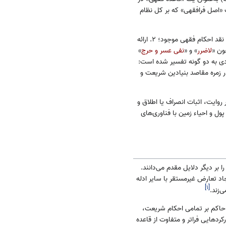
ک «اصل فرافقهی» که بر کل نظام
نتایج و پیامدهای پذیرش قاعده عدالت فراتر از استنباط احکام فرعی بوده و شامل کارکردهایی چون: ۱. امکان سنجش و نقد احکام فقهی موجود؛ ۲. ارائه
لاضرر
» و «
نفی عسر و حرج
»
م اجتهادی به دو گونه تفسیر شده است:
در زمره مقاصد بنیادین شریعت و
وایت، اثبات انصراف یا اطلاق و
ل و احیاء زمین با فناوری‌های
 بر دیگر دلایل مقدم می‌دانند.
اد تعارض غیرمستقر با سایر ادله
]
۱
[
‌زند.
ی حاکم بر تمامی احکام شریعت،
ردهایی فراتر و متفاوت از قاعده