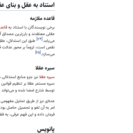
استناد به عقل و بنای عق
قاعده ملازمه
برخی نویسندگان با استناد به
قاعد
عقلی معتقدند و بارزترین مصداق آن
]
۲۴
[
می‌یابد.
طبق این استدلال، عقل
نقص است، لزوماً بر محور عدالت ق
]
۲۵
[
می‌سازد.
سیره عقلا
سیره عقلا
نیز جزو منابع استدلالی
سیره مستمر عقلا بر تنظیم قوانین 
توسط شارع امضا شده و می‌تواند دل
عده‌ای نیز از طریق تحلیل مفهومی
امر به آن لغو و تحصیل حاصل بود (
فرمان داده و این فهم عرفی، به ف
پانویس