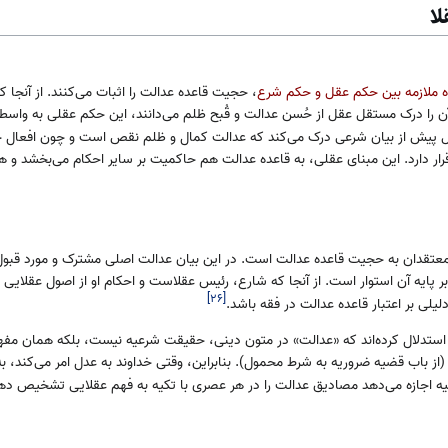
لا
ه ملازمه بین حکم عقل و حکم شرع
، حجیت قاعده عدالت را اثبات می‌کنند. از آنجا 
 را درک مستقل عقل از حُسن عدالت و قُبح ظلم می‌دانند، این حکم عقلی به واسطه 
 پیش از بیان شرعی درک می‌کند که عدالت کمال و ظلم نقص است و چون افعال خداو
رار دارد. این مبنای عقلی، به قاعده عدالت هم حاکمیت بر سایر احکام می‌بخشد و ه
 معتقدان به حجیت قاعده عدالت است. در این بیان عدالت اصلی مشترک و مورد قبو
بر پایه آن استوار است. از آنجا که شارع، رئیس عقلاست و احکام او از اصول عقلایی
]
۲۶
[
یلی بر اعتبار قاعده عدالت در فقه باشد.
 استدلال کرده‌اند که «عدالت» در متون دینی، حقیقت شرعیه نیست، بلکه همان مفه
از باب قضیه ضروریه به شرط محمول). بنابراین، وقتی خداوند به عدل امر می‌کند، به
قیه اجازه می‌دهد مصادیق عدالت را در هر عصری با تکیه به فهم عقلایی تشخیص ده