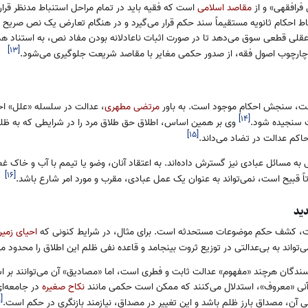
فرافقهی» و از
مقاصد اسلامی
است که فقیه باید در تمام مراحل استنباط مدنظر قرار 
ط احکام ثانویه مستقیماً سند حکم قرار می‌گیرد و در هنگام تعارض یک نص صریح با
قلی قطعی سوق می‌دهد تا در صورت اثبات ناعادلانه بودن مفاد نص، به استناد ه
]
۱۳
[
ز چارچوب اصول فقه، از صدور حکمی مغایر با مقاصد شریعت جلوگیری می‌شود.
الت، سنجش احکام موجود است. به باور
مرتضی مطهری
، عدالت در سلسله «علل» اح
]
۱۴
[
ت سنجیده شود.
وی بر همین اساس، اطلاق حق طلاق مرد را در شرایطی که به ظلم
]
۱۵
[
 حاکم عدالت در تضاد می‌داند.
تی به مسائل عبادی نیز گسترش داده‌اند. به اعتقاد آنان، وضو یا تیمم با آب و خاک
]
۱۶
[
اً قبیح است، نمی‌تواند به عنوان یک عمل عبادی، مقرب و مورد امر شارع باشد.
ید
الت، کشف حکم موضوعات مستحدثه است. برای مثال، در شرایط کنونی که
احیای زمین
اند به بی‌عدالتی در توزیع ثروت بینجامد و قاعده نفی ظلم این اطلاق را محدود می
یسندگان هرچند «مفهوم» عدالت ثابت و فطری است، اما «مصادیق» آن می‌توانند بر ا
رآنی «معروف»، استدلال می‌کنند که ممکن است حکمی مانند
نکاح صغیره
در جامعه‌ا
۸
[
نفی آن، مصداق بارز ظلم باشد و این تغییر در مصداق، نیازمند بازنگری در حکم است.