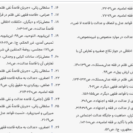
↑
سلطانی رنانی، «جریان قاعدۀ نفی ظلم در
 امامیه، ص۳۱-۳۲.
↑
صرامی، «قاعده فقهی نفی ظلم در قرآن ک
 امامیه، ص۷۶-۷۷.
↑
مصلی‌نژاد و دیگران، «تامّلات اخلاقی 
قواعد عدل و انصاف و عدالت با قاعده لا ضرر»،
قاعدۀ عدالت»، ص۱۰۲-۱۰۳.
↑
ۀ عدالت در موارد منصوص و غیرمنصوص»،
ص۱۷۱‬؛ ‫مجلسی، روضة المتقین في شرح من لا یحضره الفقیه، ج۸، ص۴۶.
 اخلاقی در جواز نکاح صغیره و تعارض آن با
↑
مصلی‌نژاد، سادات کیایی و وجدانی، «
تعارض آن با قاعدۀ عدالت»، ص۱۰۱‬.
ی ظلم در فقه عدلی‌مسلک»، ص۱۳۹-۱۴۰.
↑
سلطانی رنانی، «جریان قاعدۀ نفی ظلم در
ارزش پول»، ص۹۴.
↑
اصغری، «عدالت به مثابه قاعده فقهی 
ی ظلم در فقه عدلی‌مسلک»، ص۱۳۳-۱۳۴.
↑
 با قواعد فقهی دیگر»، ص۳-۹.
فقه امامیه، ص۲۶۰-۲۷۴.
ا قواعد فقهی دیگر»، ص۱۵۵-۱۵۸.
↑
قابل (جامی)، قاعده عدالت و نفی ظلم، ص۱۰
 از عدالت در فقه و اجتهاد»، ص۳۰۸.
↑
ز عدالت در فقه و اجتهاد»، ص۳۰۹-۳۱۹.
‫میرزایی و امیدی‌فرد، «نسبت قواعد عدل 
ران، «ماهیت و جایگاه عدالت اجتماعی در
ص۱۹-۲۱.
ا تأکید بر فقه امامیه»، ص۱۰۰-۱۰۲.
↑
اصغری، «عدالت به مثابه قاعده فقهی
ی، ج۱، ص۵۲.