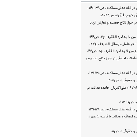
 فقه عدلی‌مسلک»، ص۱۳۸-۱۴۰.
ریم. قرآن»، ص۴۸-۵۰.
در جواز نکاح صغیره و تعارض آن با
ابن‌بابویه، التوحید، ص۹۶‬؛ ‫ابن‌بابویه، من لا يحضره الفقيه، ج۲، ص۴۴‬؛
‫تمیمی آمدی، غرر الحکم، ج۱، ص۲۶-۲۸‬؛ ‫حر عاملی، وسائل الشیعة، ج۲۷،
تأملات اخلاقی در جواز نکاح صغیره و
 فقه عدلی‌مسلک»، ص۱۳۰-۱۳۱.
و حقوقی»، ص۵-۶.
صانعی، رویکردی به حقوق زنان، ص۱۶۶-۱۶۷‬؛ ‫علی‌اکبریان، قاعده عدالت در
-۱۰۳.
سلطانی رنانی، «جریان قاعدۀ نفی ظلم در فقه عدلی‌مسلک»، ص۱۲۸-۱۲۹‬؛
و انصاف و عدالت با قاعده لا ضرر»،
 و حقوقی»، ص۸.