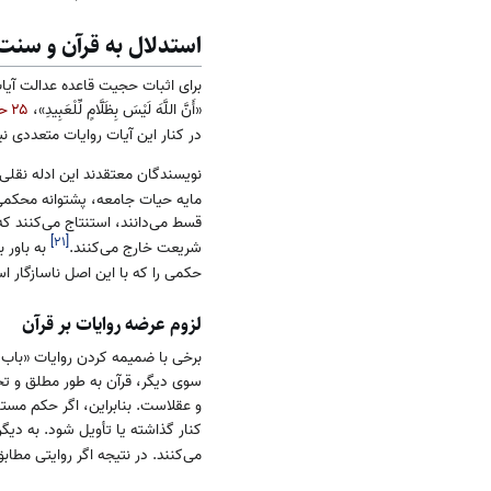
استدلال به قرآن و سنت
برای اثبات حجیت قاعده عدالت آیات 
«أَنَّ اللَّهَ لَيْسَ بِظَلَّامٍ لِّلْعَبِيدِ»،
۲۵ حدید
در کنار این آیات روایات متعددی نی
نویسندگان معتقدند این ادله نقلی،
مایه حیات جامعه، پشتوانه محکمی ب
قسط می‌دانند، استنتاج می‌کنند که
]
۲۱
[
شریعت خارج می‌کنند.
به باور ب
حکمی را که با این اصل ناسازگار ا
لزوم عرضه روایات بر قرآن
برخی با ضمیمه کردن روایات «باب عَ
سوی دیگر، قرآن به طور مطلق و تخ
و عقلاست. بنابراین، اگر حکم مستف
کنار گذاشته یا تأویل شود. به دیگ
می‌کنند. در نتیجه اگر روایتی مطابق