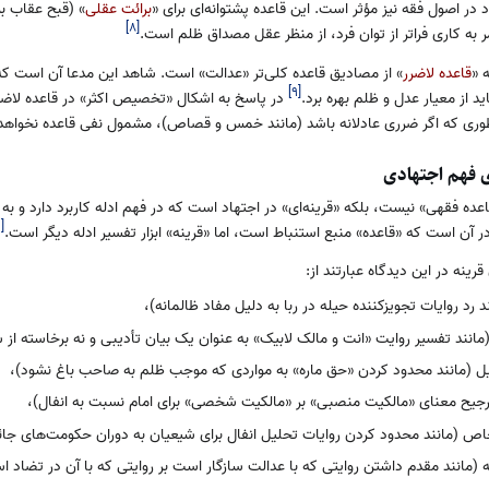
در اصول فقه نیز مؤثر است. این قاعده پشتوانه‌ای برای «
برائت عقلی
» (قبح عقاب بلا
]
۸
[
 به کاری فراتر از توان فرد، از منظر عقل مصداق ظلم است.
 «
قاعده لاضرر
» از مصادیق قاعده کلی‌تر «عدالت» است. شاهد این مدعا آن است که
]
۹
[
 از معیار عدل و ظلم بهره برد.
در پاسخ به اشکال «تخصیص اکثر» در قاعده لاضرر
به طوری که اگر ضرری عادلانه باشد (مانند خمس و قصاص)، مشمول نفی قاعده نخواهد 
 فهم اجتهادی
عده فقهی» نیست، بلکه «قرینه‌ای» در اجتهاد است که در فهم ادله کاربرد دارد و 
۱
[
 آن است که «قاعده» منبع استنباط است، اما «قرینه» ابزار تفسیر ادله دیگر است.
رینه در این دیدگاه عبارتند از:
د روایات تجویزکننده حیله در ربا به دلیل مفاد ظالمانه)،
نند تفسیر روایت «انت و مالک لابیک» به عنوان یک بیان تأدیبی و نه برخاسته از 
لیل (مانند محدود کردن «حق ماره» به مواردی که موجب ظلم به صاحب باغ نشود)،
ترجیح معنای «مالکیت منصبی» بر «مالکیت شخصی» برای امام نسبت به انفال)،
 (مانند محدود کردن روایات تحلیل انفال برای شیعیان به دوران حکومت‌های جائر
 (مانند مقدم داشتن روایتی که با عدالت سازگار است بر روایتی که با آن در تضاد ا