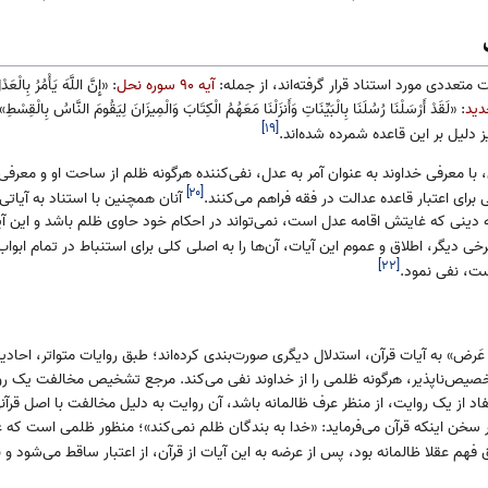
متعددی مورد استناد قرار گرفته‌اند، از جمله:
آیه ۹۰ سوره نحل
: «إِنَّ اللَّهَ يَأْمُرُ بِالْع
: «لَقَدْ أَرْسَلْنَا رُسُلَنَا بِالْبَيِّنَاتِ وَأَنزَلْنَا مَعَهُمُ الْكِتَابَ وَالْمِيزَانَ لِيَقُومَ النَّاسُ بِالْقِسْطِ
]
۱۹
[
ز دلیل بر این قاعده شمرده شده‌اند.
‬‬‬‬‬‬‬‬
 با معرفی خداوند به عنوان آمر به عدل، نفی‌کننده هرگونه ظلم از ساحت او و معرف
]
۲۰
[
رای اعتبار قاعده عدالت در فقه فراهم می‌کنند.
آنان همچنین با استناد به آیاتی
 دینی که غایتش اقامه عدل است، نمی‌تواند در احکام خود حاوی ظلم باشد و این آیات
رخی دیگر، اطلاق و عموم این آیات، آن‌ها را به اصلی کلی برای استنباط در تمام ابوا
]
۲۲
[
ست، نفی نمود.
رض» به آيات قرآن، استدلال دیگری صورت‌بندی کرده‌اند؛ طبق روایات متواتر، احادیث 
صیص‌ناپذیر، هرگونه ظلمی را از خداوند نفی می‌کند. مرجع تشخیص مخالفت یک روا
اد از یک روایت، از منظر عرف ظالمانه باشد، آن روایت به دلیل مخالفت با اصل قرآنی
ر سخن اینکه قرآن می‌فرماید: «خدا به بندگان ظلم نمی‌کند»؛ منظور ظلمی است که عق
 فهم عقلا ظالمانه بود، پس از عرضه به این آیات از قرآن، از اعتبار ساقط می‌شود و بای