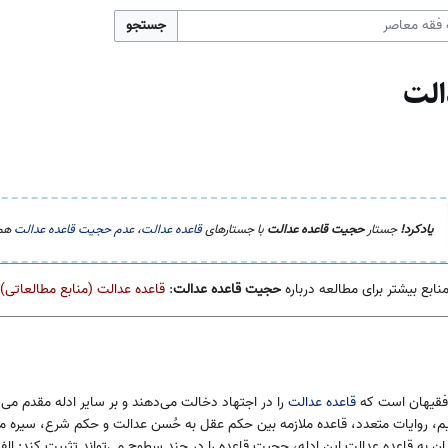
جستجو
الت
یادکرد!
جستار
حجیت قاعده عدالت
با جستارهای
قاعده عدالت
،
عدم حجیت قاعده عدالت
هم‌
نابع بیشتر برای مطالعه درباره
حجیت قاعده عدالت
:
قاعده عدالت (منابع مطالعاتی)
فقیهان است که
قاعده عدالت
را در اجتهاد دخالت می‌دهند و بر سایر ادله مقدم می‌دا
کریم، روایات متعدد، قاعده ملازمه بین حکم عقل به حُسن عدالت و حکم شرع، سیره مس
دان به قاعده عدالت این ادله، حجیت قاعده را در چند سطوح می‌تواند تثبیت کند: ال