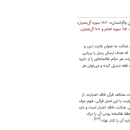
َدْلِ وَالْإِحْسَانِ»،
۱۸۲ سوره آل‌عمران
:
»،
۱۱۵ سوره انعام
و
۱۰۸ آل‌عمران
.
ی عدالت به عنوان غایت دین و
 که هدف ارسال رسل را برپایی
 هر حکم ظالمانه‌ای را از دایره
ب فقه تبدیل کرده و می‌توان هر
مخالف قرآن فاقد اعتبارند. از
یت با این اصل قرآنی، فهم عرف
 عدالت، فاقد اعتبار است و باید
لا ظالمانه بودن آن را درک
]
۲۳
[
د آن را کنار نهاد.