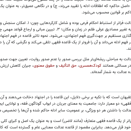
اصل حاکم» که اطلاقات ادله را تقیید می‌زند، ج) و در نگاهی عمیق‌تر، به عنوان ی
اکم بر قوانین محسوب می‌شود.
عرفی ظلم در زمان و مکان؛ ۳. تبیین مبانی و ارجاع قواعد مهمی چون «
بالادستی عدالت و ۴. تأثیرگذاری مستقیم بر جهت‌گیری فهم اجتهادی، می‌شود. نحوه تاثیر قاعده در فه
ر فهم ادله می‌داند و آن را فروتر از یک قاعده فقهی تلقی می‌کند و نگرشی که آن را 
د.
دالت به مباحثی ریشه‌ای‌تر مثل بررسی صدور یا عدم صدور روایت، تعیین جهت صدور ر
ا در مسائلی همانند
کودک‌همسری
،
حق التألیف
و
حقوق معنوی
، جبران کاهش ارزش پو
ه عدالت به شمار آمده‌اند.
هان است که با تکیه بر برخی دلایل، این قاعده را در اجتهاد دخالت می‌دهند و آن را
فقهی» دو معیار دارد: جامعیت به معنای جریان در ابواب گوناگون فقه، و توانایی ایج
دالت با داشتن هر دو ویژگی، بر عمومیت سایر ادله حاکم شده و آن‌ها را تخصیص می
راتر از یک قاعده فقهی متعارف (مانند لاضرر) است و به عنوان یک اصل و کبرای کل
خود قرار می‌دهد. بنابراین مقصود از قاعده عدالت معنایی عام و گسترده است که کارک