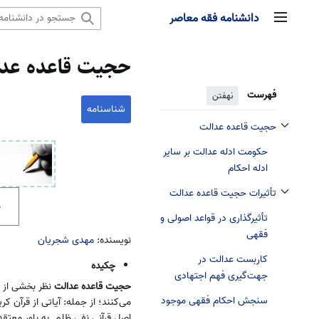
رش
دانشنامه فقه معاصر
منوی اصلی
ه
حتوا
حجیت قاعده عد
فهرست
نهفتن
شناسنامه
حجیت قاعده عدالت
تغییر وضعیت زیربخش‌های حجیت قاعده عدالت
حکومت ادله عدالت بر سایر
ادله احکام
تأثیرات حجیت قاعده عدالت
تغییر وضعیت زیربخش‌های تأثیرات حجیت قاعده عدالت
م
تأثیرگذاری در قواعد اصولی و
فقهی
نویسنده:
مهدی شجریان
کاربست عدالت در
چکیده
جهت‌گیری فهم اجتهادی
حجیت قاعده عدالت
نظر بخشی از 
سنجش احکام فقهی موجود
می‌کنند؛ از جمله: آیاتی از قرآن 
اصل قرآنیِ نفی ظلم. به باور معتق