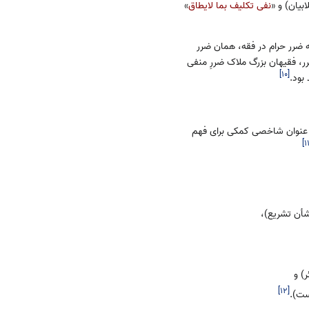
بیان) و «
نفی تکلیف بما لایطاق
»
 ضرر حرام در فقه، همان ضرر
، فقیهان بزرگ ملاک ضررِ منفی
]
۱۰
[
بود.
به عنوان شاخصی کمکی برای فهم
]
۱
شأن تشریع)،
) و
]
۱۲
[
ست).