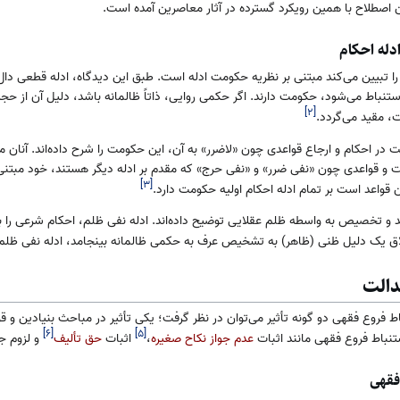
 اصطلاح با همین رویکرد گسترده در آثار معاصرین آمده است.
دله احکام
 تبیین می‌کند مبتنی بر نظریه حکومت ادله است. طبق این دیدگاه، ادله قطعی دال 
 استنباط می‌شود، حکومت دارند. اگر حکمی روایی، ذاتاً ظالمانه باشد، دلیل آن از ح
]
۲
[
ت، مقید می‌گردد.
الت در احکام و ارجاع قواعدی چون «لاضرر» به آن، این حکومت را شرح داده‌اند. آنان
ت و قواعدی چون «نفی ضرر» و «نفی حرج» که مقدم بر ادله دیگر هستند، خود مبتن
]
۳
[
ن قواعد است بر تمام ادله احکام اولیه حکومت دارد.
یید و تخصیص به واسطه ظلم عقلایی توضیح داده‌اند. ادله نفی ظلم، احکام شرعی را 
لاق یک دلیل ظنی (ظاهر) به تشخیص عرف به حکمی ظالمانه بینجامد، ادله نفی ظلم، 
دالت
 فروع فقهی دو گونه تأثیر می‌توان در نظر گرفت؛ یکی تأثیر در مباحث بنیادین و ق
]
۶
[
]
۵
[
ستنباط فروع فقهی مانند اثبات
عدم جواز نکاح صغیره
،
اثبات
حق تألیف
و لزوم ج
فقهی