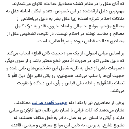
که آنان عقل را در مقام کشف مصادیق عدالت، ناتوان می‌شمارند.
مهم‌ترین دلیل ارائه‌شده در این خصوص، «عدم امکان احاطه عقل به
ملاکات احکام شرع» است؛ زیرا عقل بشر به دلیل بی‌اطلاعی از
مصالح مزاحم، موانع احتمالی و ابعاد اخروی، قادر به درک کامل
مصالح و مفاسد نهفته در احکام نیست. در نتیجه، تشخیص عقل از
مصادیق عدالت، قطعی نبوده و صرفاً «ظنی» است.
بر اساس مبانی اصولی، از یک سو «حجیت ذاتی قطع» ایجاب می‌کند
که دلیل عقلی تنها در صورت افاده‌ی قطع معتبر باشد و از سوی دیگر،
«عمومات ناهی از عمل به ظن» شامل این تشخیص‌های ظنی شده و
حجیت آن‌ها را سلب می‌کند. همچنین، روایاتی نظیر «إِنَّ دینَ اللهِ لا
یُصابُ بِالعُقُول» و ادله نافی قیاس و رأی، این دیدگاه را تقویت
می‌کنند.
برخی از معاصرین نیز با نقد ادله
حجیت قاعده عدالت
معتقدند،
نشان می‌دهند که آیات قرآنی با لسان نفی ظلم، تنها کارکردی سلبی
دارند و آیاتی با لسان امر به عدل، ناظر به فعل مکلف هستند، نه
تشریع شارع. بنابراین، به دلیل این موانع معرفتی و مبنایی، قاعده