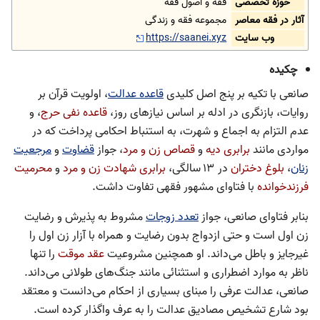
حوزه تخصصی
فقه و اصول فقه
آثار در فقه معاصر
مجموعه فقه و زندگی
وب سایت
https://saanei.xyz
چکیده
صانعی با تکیه بر پنج اصل کلیدی
قاعده عدالت
، اولویت قرآن بر
روایات، بازنگری در ادله بر اساس نیازهای روز،
قاعده نفی حرج
، و
عدم التزام به اجماع و شهرت، به استنباط احکامی پرداخت که در
مواردی مانند
برابری دیه
و
قصاص زن و مرد
، جواز
قضاوت
و
مرجعیت
زنان
،
بلوغ دختران
در ۱۳ سالگی،
برابری شهادت زن و مرد
و
محرمیت
فرزندخوانده
با فتاوای مشهور فقهی تفاوت داشت.
بنابر فتاوای صانعی، جواز
تعدد زوجات
مشروط به پذیرش و رضایت
زن اول است و حتی ازدواج بدون رضایت و همراه با آزار زن اول را
غیرجایز و باطل می‌داند. او همچنین مشروعیت
عقد موقت
را تنها
ناظر به موارد اضطراری و استثنائی مانند جنگ‌های طولانی می‌داند.
صانعی، عدالت عرفی را مبنای بسیاری از احکام می‌دانست و معتقد
بود شارع تشخیص مصادیق عدالت را به عرف واگذار کرده است.