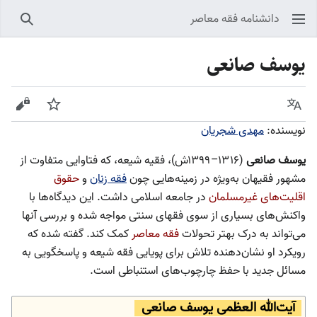
دانشنامه فقه معاصر
جستجو
یوسف صانعی
زبان
پیگیری
نمایش
نویسنده:
مهدی شجریان
یوسف صانعی
(۱۳۱۶–۱۳۹۹ش)، فقیه شیعه، که فتاوایی متفاوت از
مشهور فقیهان به‌ویژه در زمینه‌هایی چون
فقه زنان
و
حقوق
اقلیت‌های غیرمسلمان
در جامعه اسلامی داشت. این دیدگاه‌ها با
واکنش‌های بسیاری از سوی فقهای سنتی مواجه شده و بررسی آنها
می‌تواند به درک بهتر تحولات
فقه معاصر
کمک کند. گفته شده که
رویکرد او نشان‌دهنده تلاش برای پویایی فقه شیعه و پاسخگویی به
مسائل جدید با حفظ چارچوب‌های استنباطی است.
آیت‌الله العظمی یوسف صانعی